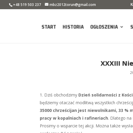
K
+48 519 503 237
mbz2012torun@gmail.com
START
HISTORIA
OGŁOSZENIA
XXXIII Ni
2
Dziś obchodzimy
Dzień solidarności z Ko
będziemy otaczać modlitwą wszystkich chrześci
35000 chrześcijan jest niewolnikami, 33 % 
pracy w kopalniach i rafineriach
. Dlatego na
Prosimy o wsparcie tej akcji. Można także wys