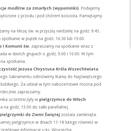
ncje modlitw za zmarłych (wypominki)
. Podajemy
 wyłożone z przodu i pod chórem kościoła. Pamiętajmy
amy na Mszę św. w przyszłą niedzielę na godz. 9.45.
spotkanie w piątek na godz. 16.30 lub 19.00.
o I Komunii św.
zapraszamy na spotkanie wraz z
opada w dwóch grupach o godz. 9.00 i 10.00. W tym
 na spotkania.
czystość Jezusa Chrystusa Króla Wszechświata
.
szego Sakramentu odmówimy litanię do Najświętszego
 ludzkiego. Za udział w tym nabożeństwie można pod
erdecznie zapraszamy.
rnika uczestniczyły w
pielgrzymce do Włoch
 na godz. 15.00 do salki parafialnej.
pielgrzymki do Ziemi Świętej
została zamknięta.
j samej pielgrzymce w dniach 11-18 lutego również w
zczegółowe informacje u ks. Wojciecha.