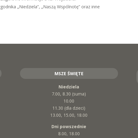
odnika „Niedziela”, „Naszą Wspólnotę” oraz inne
MSZE ŚWIĘTE
Niedziela
7.00, 8.30 (suma)
10.00
11.30 (dla dzieci)
13.00, 15.00, 18.00
Dni powszednie
8.00, 18.00