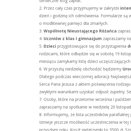
serdeczne Bóg zapłać.
Przez cały czas przyjmujemy w zakrystii
inte
dzień i godzinę ich odmówienia. Formularze są
o modlitewnej pamięci dla zmarłych.
Wspólnotę Nieustającego Różańca
zaprasz
Uczniów z klas I gimnazjum
zapraszamy na 
Dzieci
przygotowujące się do przystąpienia
d
rodzicami, które odbędzie się w sobotę 19 list
miesiącu zamykamy listę dzieci uczęszczających
W przyszłą niedzielę obchodzić będziemy
Uro
Dlatego podczas wieczornej adoracji Najświęt
Serca Pana Jezusa z aktem poświęcenia rodzaju
zwykłymi warunkami uzyskać odpust zupełny. S
Osoby, które na przełomie września i paździe
zapraszamy na spotkanie w niedzielę 20 listopada
Informujemy, że lista uczestników parafialnej
Istnieje jeszcze możliwość uczestniczenia w te
przyszłym roku. Koszt pielgrzymki to 3500 zł. S