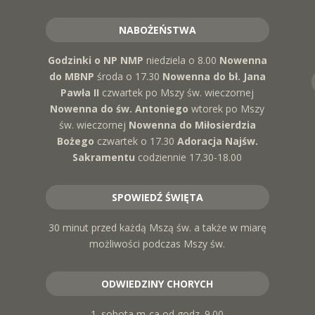
NABOŻEŃSTWA
Godzinki o NP NMP
niedziela o 8.00
Nowenna
do MBNP
środa o 17.30
Nowenna do bł. Jana
Pawła II
czwartek po Mszy św. wieczornej
Nowenna do św. Antoniego
wtorek po Mszy
św. wieczornej
Nowenna do Miłosierdzia
Bożego
czwartek o 17.30
Adoracja Najśw.
Sakramentu
codziennie 17.30-18.00
SPOWIEDŹ ŚWIĘTA
30 minut przed każdą Mszą św. a także w miarę
możliwości podczas Mszy św.
ODWIEDZINY CHORYCH
1. sobota m-ca od godz. 9.00