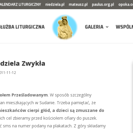
ALENDARZ LITURGICZNY
niedziela.pl
mateusz.pl
paulus.org.pl
opoka.o
SŁUŻBA LITURGICZNA
GALERIA
WSPÓL
edziela Zwykła
011-11-12
ściołem Prześladowanym
. W sposób szczególny
jan mieszkających w Sudanie. Trzeba pamiętać, że
mieszkańców cierpi głód, a dzieci są zmuszane do
 ich cel zbieramy przed kościołem ofiary do puszek.
łać sms na numer podany na plakatach. Z góry składamy