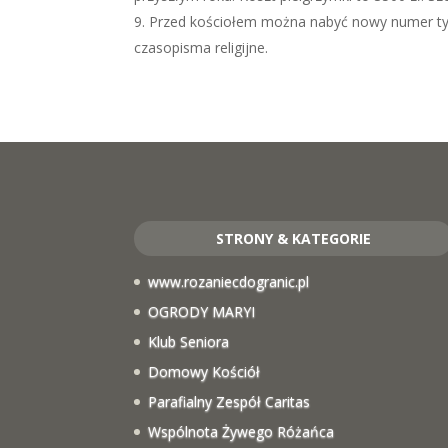
Przed kościołem można nabyć nowy numer tyg
czasopisma religijne.
STRONY & KATEGORIE
www.rozaniecdogranic.pl
OGRODY MARYI
Klub Seniora
Domowy Kościół
Parafialny Zespół Caritas
Wspólnota Żywego Różańca