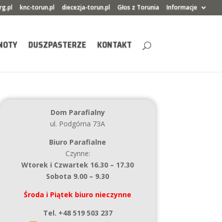
rg.pl
knc-torun.pl
diecezja-torun.pl
Głos z Torunia
Informacje
NOTY
DUSZPASTERZE
KONTAKT
Dom Parafialny
ul. Podgórna 73A
Biuro Parafialne
Czynne:
Wtorek i Czwartek 16.30 – 17.30
Sobota 9.00 – 9.30
Środa i Piątek biuro nieczynne
Tel. +48 519 503 237