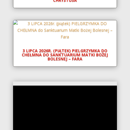
CHRYSTUSA
3 LIPCA 2026R. (PIĄTEK) PIELGRZYMKA DO
CHEŁMNA DO SANKTUARIUM MATKI BOŻEJ
BOLESNEJ – FARA