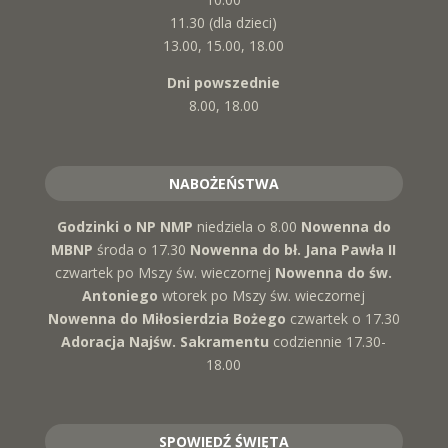
11.30 (dla dzieci)
13.00, 15.00, 18.00
Dni powszednie
8.00, 18.00
NABOŻEŃSTWA
Godzinki o NP NMP
niedziela o 8.00
Nowenna do
MBNP
środa o 17.30
Nowenna do bł. Jana Pawła II
czwartek po Mszy św. wieczornej
Nowenna do św.
Antoniego
wtorek po Mszy św. wieczornej
Nowenna do Miłosierdzia Bożego
czwartek o 17.30
Adoracja Najśw. Sakramentu
codziennie 17.30-
18.00
SPOWIEDŹ ŚWIĘTA