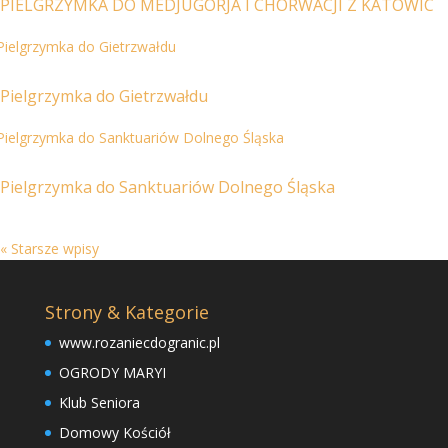
PIELGRZYMKA DO MEDJUGORJA I CHORWACJI Z KATOWIC
Pielgrzymka do Gietrzwałdu
Pielgrzymka do Sanktuariów Dolnego Śląska
« Starsze wpisy
Strony & Kategorie
www.rozaniecdogranic.pl
OGRODY MARYI
Klub Seniora
Domowy Kościół