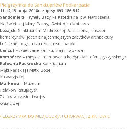
Pielgrzymka do Sanktuariów Podkarpacia
11,12,13 maja 2018r. zapisy 693 186 812
Sandomierz
–
rynek, Bazylika Katedralna pw. Narodzenia
Najświętszej Maryi Panny, Świat ojca Mateusza
Leżajsk
-Sanktuarium Matki Bożej Pocieszenia, klasztor
bernardynów, jeden z najcenniejszych zabytków architektury
kościelnej pogranicza renesansu i baroku
Łańcut –
zwiedzanie zamku, stajni i wozowni
Komańcza
– miejsce internowania kardynała Stefan Wyszyńskiego
Kalwaria Pacławska
-Sanktuarium
Męki Pańskiej i Matki Bożej
Kalwaryjskiej
Markowa
– Muzeum
Polaków Ratujących
Żydów w czasie II wojny
światowej