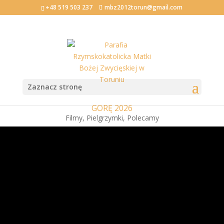
+48 519 503 237
mbz2012torun@gmail.com
Pielgrzymki
Zaznacz stronę
PIESZA PIELGRZYMKA DIECEZJI TORUŃSKIEJ NA JASNĄ
GÓRĘ 2026
Filmy
,
Pielgrzymki
,
Polecamy