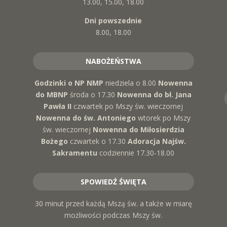
13.00, 15.00, 18.00
Dni powszednie
8.00, 18.00
NABOŻEŃSTWA
Godzinki o NP NMP
niedziela o 8.00
Nowenna
do MBNP
środa o 17.30
Nowenna do bł. Jana
Pawła II
czwartek po Mszy św. wieczornej
Nowenna do św. Antoniego
wtorek po Mszy
św. wieczornej
Nowenna do Miłosierdzia
Bożego
czwartek o 17.30
Adoracja Najśw.
Sakramentu
codziennie 17.30-18.00
SPOWIEDŹ ŚWIĘTA
30 minut przed każdą Mszą św. a także w miarę
możliwości podczas Mszy św.