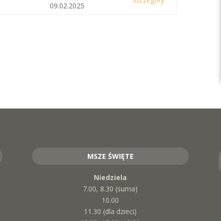
09.02.2025
MSZE ŚWIĘTE
Niedziela
7.00, 8.30 (suma)
10.00
11.30 (dla dzieci)