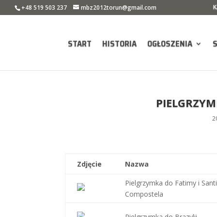
K
+48 519 503 237
mbz2012torun@gmail.com
START
HISTORIA
OGŁOSZENIA
PIELGRZYM
2
Zdjęcie
Nazwa
Pielgrzymka do Fatimy i Sant
Compostela
Pielgrzymka do Brazylii