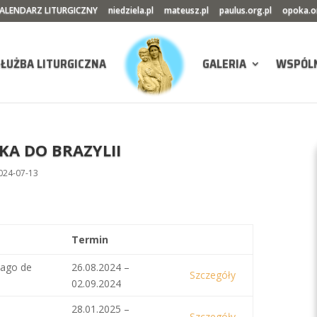
ALENDARZ LITURGICZNY
niedziela.pl
mateusz.pl
paulus.org.pl
opoka.o
SŁUŻBA LITURGICZNA
GALERIA
WSPÓL
KA DO BRAZYLII
024-07-13
Termin
iago de
26.08.2024 –
Szczegóły
02.09.2024
28.01.2025 –
Szczegóły