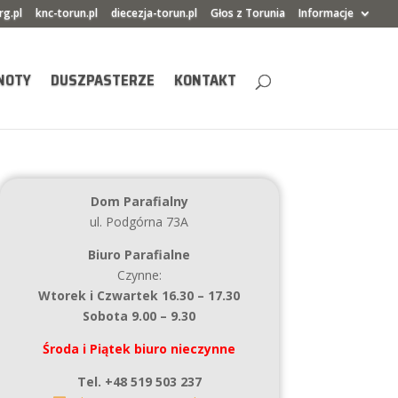
rg.pl
knc-torun.pl
diecezja-torun.pl
Głos z Torunia
Informacje
NOTY
DUSZPASTERZE
KONTAKT
Dom Parafialny
ul. Podgórna 73A
Biuro Parafialne
Czynne:
Wtorek i Czwartek 16.30 – 17.30
Sobota 9.00 – 9.30
Środa i Piątek biuro nieczynne
Tel. +48 519 503 237