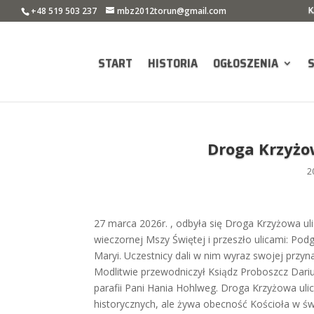
K
+48 519 503 237
mbz2012torun@gmail.com
START
HISTORIA
OGŁOSZENIA
Droga Krzyżow
2
27 marca 2026r. , odbyła się Droga Krzyżowa ul
wieczornej Mszy Świętej i przeszło ulicami: P
Maryi. Uczestnicy dali w nim wyraz swojej przyna
Modlitwie przewodniczył Ksiądz Proboszcz Dariu
parafii Pani Hania Hohlweg. Droga Krzyżowa uli
historycznych, ale żywa obecność Kościoła w świ