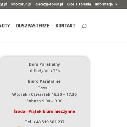
rg.pl
knc-torun.pl
diecezja-torun.pl
Głos z Torunia
Informacje
NOTY
DUSZPASTERZE
KONTAKT
Dom Parafialny
ul. Podgórna 73A
Biuro Parafialne
Czynne:
Wtorek i Czwartek 16.30 – 17.30
Sobota 9.00 – 9.30
Środa i Piątek biuro nieczynne
Tel. +48 519 503 237