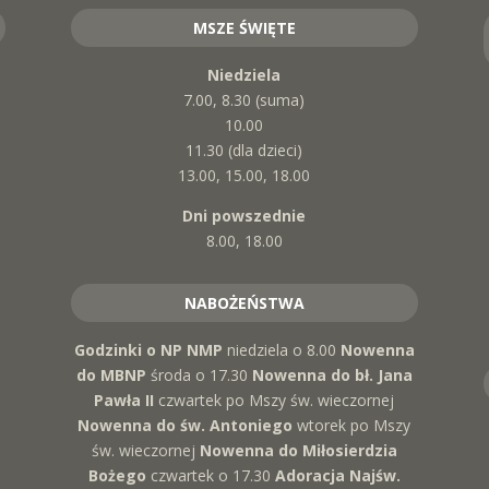
MSZE ŚWIĘTE
Niedziela
7.00, 8.30 (suma)
10.00
11.30 (dla dzieci)
13.00, 15.00, 18.00
Dni powszednie
8.00, 18.00
NABOŻEŃSTWA
Godzinki o NP NMP
niedziela o 8.00
Nowenna
do MBNP
środa o 17.30
Nowenna do bł. Jana
Pawła II
czwartek po Mszy św. wieczornej
Nowenna do św. Antoniego
wtorek po Mszy
św. wieczornej
Nowenna do Miłosierdzia
Bożego
czwartek o 17.30
Adoracja Najśw.