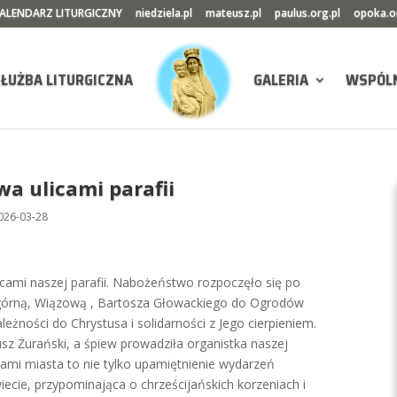
ALENDARZ LITURGICZNY
niedziela.pl
mateusz.pl
paulus.org.pl
opoka.o
SŁUŻBA LITURGICZNA
GALERIA
WSPÓL
a ulicami parafii
026-03-28
icami naszej parafii. Nabożeństwo rozpoczęło się po
odgórną, Wiązową , Bartosza Głowackiego do Ogrodów
leżności do Chrystusa i solidarności z Jego cierpieniem.
sz Żurański, a śpiew prowadziła organistka naszej
cami miasta to nie tylko upamiętnienie wydarzeń
ecie, przypominająca o chrześcijańskich korzeniach i