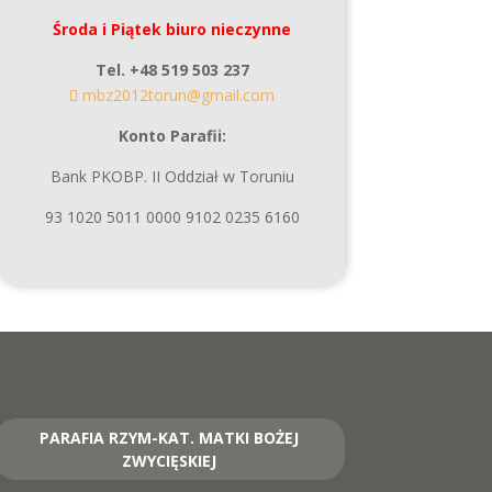
Środa i Piątek biuro nieczynne
Tel. +48 519 503 237
mbz2012torun@gmail.com
Konto Parafii:
Bank PKOBP. II Oddział w Toruniu
93 1020 5011 0000 9102 0235 6160
PARAFIA RZYM-KAT. MATKI BOŻEJ
ZWYCIĘSKIEJ