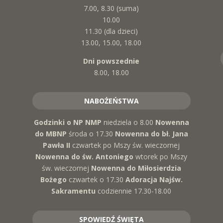
7.00, 8.30 (suma)
10.00
11.30 (dla dzieci)
13.00, 15.00, 18.00
Dni powszednie
8.00, 18.00
NABOŻEŃSTWA
Godzinki o NP NMP
niedziela o 8.00
Nowenna
do MBNP
środa o 17.30
Nowenna do bł. Jana
Pawła II
czwartek po Mszy św. wieczornej
Nowenna do św. Antoniego
wtorek po Mszy
św. wieczornej
Nowenna do Miłosierdzia
Bożego
czwartek o 17.30
Adoracja Najśw.
Sakramentu
codziennie 17.30-18.00
SPOWIEDŹ ŚWIĘTA