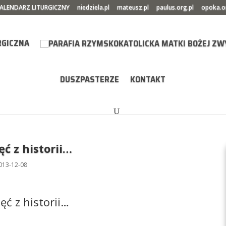
ALENDARZ LITURGICZNY
niedziela.pl
mateusz.pl
paulus.org.pl
opoka.o
RGICZNA
DUSZPASTERZE
KONTAKT
ęć z historii…
013-12-08
jęć z historii…