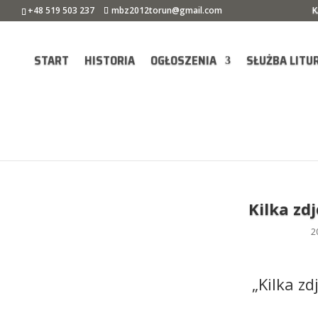
+48 519 503 237
mbz2012torun@gmail.com
K
START
HISTORIA
OGŁOSZENIA
SŁUŻBA LITU
Kilka zdj
2
„Kilka zd