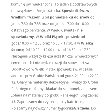
komunię św. wielkanocną. To jeden z podstawowych
obowiązków każdego katolika.
Spowiedź św. w
Wielkim Tygodniu
od
poniedziałku do środy
od
godz. 7.30 do 7.55 oraz od godz. 17.00 do 18.00 lub do
ostatniego penitenta. W Wielki Czwartek
nie
spowiadamy
. W
Wielki Piątek
spowiedź od
godz.10.00 – 12.00 oraz 16.00 – 17.30, a w
Wielką
Sobotę
0d 10.00 – 12.00 oraz od 16.30 do 17.30.
Następnie wszyscy księża uczestniczą w wieczornych
ceremoniach i nie będzie okazji do spowiedzi św.
Dodatkowo w Wielki Piątek spowiedź św. w czasie
adoracji przy Grobie Pańskim od godz. 21.00 do 22.00.
Ofiary na materiały dekoracyjne i kwiaty do Grobu
Pańskiego możemy składać do skarbonek z napisem
„ofiara na materiały do grobu Pańskiego”. Bóg zapłać.
Zapraszamy do czytania prasy katolickiej.
Polecamy najnowszy numer tygodnika
Niedziela
.
Do