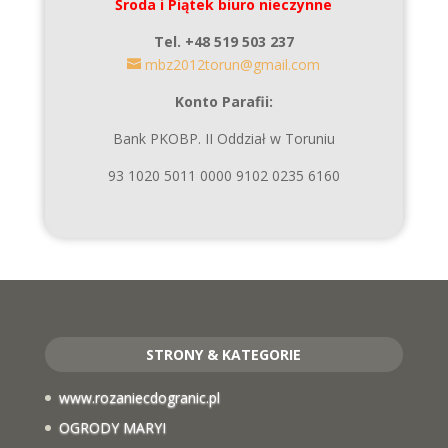
Środa i Piątek biuro nieczynne
Tel. +48 519 503 237
mbz2012torun@gmail.com
Konto Parafii:
Bank PKOBP. II Oddział w Toruniu
93 1020 5011 0000 9102 0235 6160
STRONY & KATEGORIE
www.rozaniecdogranic.pl
OGRODY MARYI