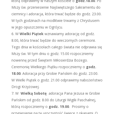
którą odprawimy w naszym kościele o
godz.
18.00
. Po
Mszy św. przeniesienie Najświętszego Sakramentu do
ciemnicy i adoracja, która trwać będzie do godz. 23.00.
W tych godzinach na modlitwie trwamy z Chrystusem
w Jego opuszczeniu w Ogrójcu.
W
Wielki Piątek
wznawiamy adorację od godz.
8.00, która trwać będzie do wieczornych ceremonii.
Tego dnia w kościołach całego świata nie odprawia się
Mszy św. W tym dniu o godz. 15.00 rozpoczniemy
nowennę przed Świętem Miłosierdzia Bożego.
Ceremonię Wielkiego Piątku rozpoczniemy o
godz.
18.00
. Adoracja przy Grobie Pańskim do godz. 23.00.
W Wielki Piątek o godz. 21.00 odprawimy nabożeństwo
Drogi Krzyżowej.
W
Wielką Sobotę
adoracja Pana Jezusa w Grobie
Pańskim od godz. 8.00 do Liturgii Wigilii Paschalnej,
którą rozpoczniemy o
godz. 19.00
. Prosimy o
przyniesienie na tę uroczystość świece z okapami. O