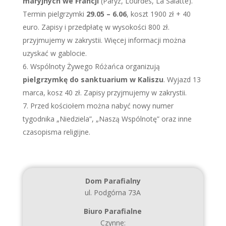
maryjnych we Francji
(Paryż, Lourdes, La Salatte).
Termin pielgrzymki
29.05 – 6.06
, koszt 1900 zł + 40
euro. Zapisy i przedpłatę w wysokości 800 zł.
przyjmujemy w zakrystii. Więcej informacji można
uzyskać w gablocie.
Wspólnoty Żywego Różańca organizują
pielgrzymkę do sanktuarium w Kaliszu
. Wyjazd 13
marca, kosz 40 zł. Zapisy przyjmujemy w zakrystii.
Przed kościołem można nabyć nowy numer
tygodnika „Niedziela”, „Naszą Wspólnotę” oraz inne
czasopisma religijne.
Dom Parafialny
ul. Podgórna 73A
Biuro Parafialne
Czynne: