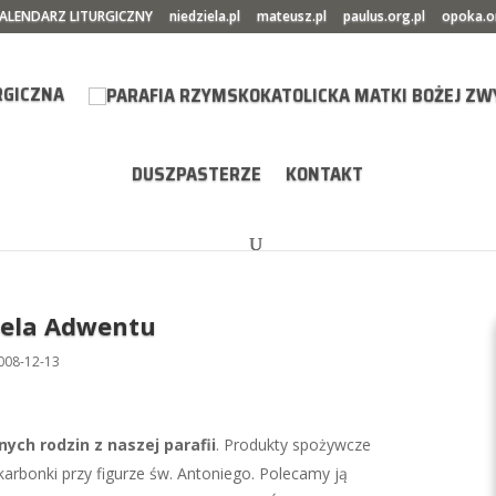
ALENDARZ LITURGICZNY
niedziela.pl
mateusz.pl
paulus.org.pl
opoka.o
RGICZNA
DUSZPASTERZE
KONTAKT
ziela Adwentu
008-12-13
nych rodzin z naszej parafii
. Produkty spożywcze
karbonki przy figurze św. Antoniego. Polecamy ją