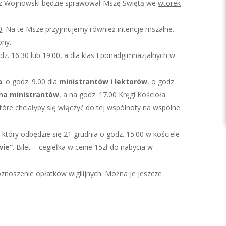
usz Wojnowski będzie sprawował Mszę Świętą we
wtorek
0
. Na te Msze przyjmujemy również intencje mszalne.
ony.
dz. 16.30 lub 19.00, a dla klas I ponadgimnazjalnych w
a
: o godz. 9.00 dla
ministrantów i lektorów
, o godz.
na ministrantów
, a na godz. 17.00 Kręgi Kościoła
óre chciałyby się włączyć do tej wspólnoty na wspólne
 który odbędzie się 21 grudnia o godz. 15.00 w kościele
wie”
. Bilet – cegiełka w cenie 15zł do nabycia w
roznoszenie opłatków wigilijnych. Można je jeszcze