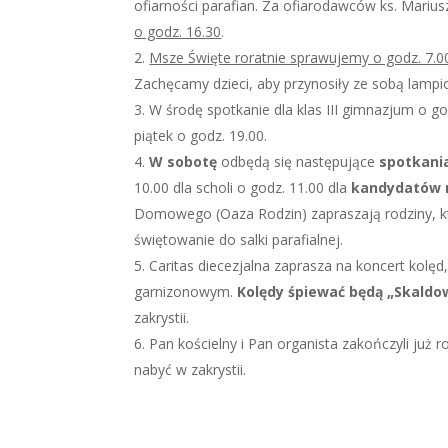
ofiarności parafian. Za ofiarodawców ks. Mari
o godz. 16.30
.
Msze Święte roratnie sprawujemy o godz. 7.0
Zachęcamy dzieci, aby przynosiły ze sobą lampi
W środę spotkanie dla klas III gimnazjum o go
piątek o godz. 19.00.
W sobotę
odbędą się następujące
spotkani
10.00 dla scholi o godz. 11.00 dla
kandydatów 
Domowego (Oaza Rodzin) zapraszają rodziny, kt
świętowanie do salki parafialnej.
Caritas diecezjalna zaprasza na koncert kolęd,
garnizonowym.
Kolędy śpiewać będą „Skaldo
zakrystii.
Pan kościelny i Pan organista zakończyli już 
nabyć w zakrystii.