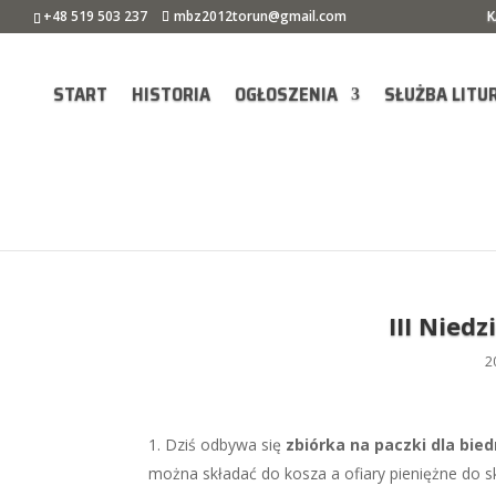
+48 519 503 237
mbz2012torun@gmail.com
K
START
HISTORIA
OGŁOSZENIA
SŁUŻBA LITU
III Nied
2
Dziś odbywa się
zbiórka na paczki dla bied
można składać do kosza a ofiary pieniężne do s