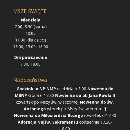
MSZE ŚWIĘTE
Niedziela
7.00, 8.30 (suma)
10.00
11.30 (dla dzieci)
13.00, 15.00, 18.00
Dni powszednie
8.00, 18.00
Nabożeństwa
Godzinki o NP NMP
niedziela o 8.00
Nowenna do
MBNP
środa o 17.30
Nowenna do bł. Jana Pawła II
czwartek po Mszy św. wieczornej
Nowenna do św.
Antoniego
wtorek po Mszy św. wieczornej
Nowenna do Miłosierdzia Bożego
czwartek o 17.30
Adoracja Najśw. Sakramentu
codziennie 17.30-
18.00