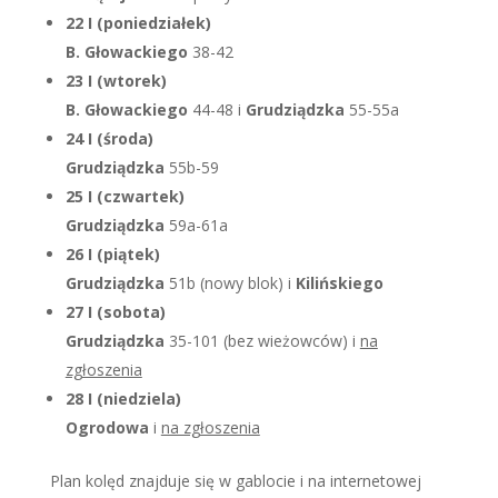
22 I (poniedziałek)
B. Głowackiego
38-42
23 I (wtorek)
B. Głowackiego
44-48 i
Grudziądzka
55-55a
24 I (środa)
Grudziądzka
55b-59
25 I (czwartek)
Grudziądzka
59a-61a
26 I (piątek)
Grudziądzka
51b (nowy blok) i
Kilińskiego
27 I (sobota)
Grudziądzka
35-101 (bez wieżowców) i
na
zgłoszenia
28 I (niedziela)
Ogrodowa
i
na zgłoszenia
Plan kolęd znajduje się w gablocie i na internetowej