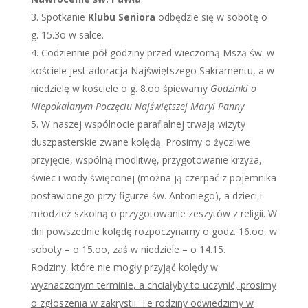
Spotkanie
Klubu Seniora
odbędzie się w sobotę o
g. 15.3o w salce.
Codziennie pół godziny przed wieczorną Mszą św. w
kościele jest adoracja Najświętszego Sakramentu, a w
niedzielę w kościele o g. 8.oo śpiewamy
Godzinki o
Niepokalanym Poczęciu Najświętszej Maryi Panny
.
W naszej wspólnocie parafialnej trwają wizyty
duszpasterskie zwane kolędą. Prosimy o życzliwe
przyjęcie, wspólną modlitwę, przygotowanie krzyża,
świec i wody święconej (można ją czerpać z pojemnika
postawionego przy figurze św. Antoniego), a dzieci i
młodzież szkolną o przygotowanie zeszytów z religii. W
dni powszednie kolędę rozpoczynamy o godz. 16.oo, w
soboty – o 15.oo, zaś w niedziele – o 14.15.
Rodziny, które nie mogły przyjąć kolędy w
wyznaczonym terminie, a chciałyby to uczynić, prosimy
o zgłoszenia w zakrystii. Te rodziny odwiedzimy w