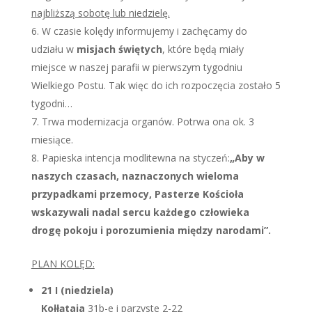
najbliższą sobotę lub niedzielę.
W czasie kolędy informujemy i zachęcamy do
udziału w
misjach świętych
, które będą miały
miejsce w naszej parafii w pierwszym tygodniu
Wielkiego Postu. Tak więc do ich rozpoczęcia zostało 5
tygodni…
Trwa modernizacja organów. Potrwa ona ok. 3
miesiące.
Papieska intencja modlitewna na styczeń:
„Aby w
naszych czasach, naznaczonych wieloma
przypadkami przemocy, Pasterze Kościoła
wskazywali nadal sercu każdego człowieka
drogę pokoju i porozumienia między narodami”.
PLAN KOLĘD:
21 I (niedziela)
Kołłątaja
31b-e i parzyste 2-22