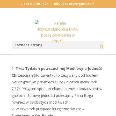
+48 519 503 237
mbz2012torun@gmail.com
III Niedziela Zwykła
Zaznacz stronę
2007-01-20
Trwa
Tydzień powszechnej Modlitwy o Jedność
Chrześcijan
(do czwartku) przeżywany pod hasłem:
Nawet głuchym przywraca słuch i niemym mowę (Mk
7,37)
. Program spotkań ekumenicznych podany jest w
gablocie. Sprawę jedności polecajmy Panu Bogu
również w osobistych modlitwach.
W czwartek przypada liturgiczne święto –
Nawrócenie św. Pawła
.