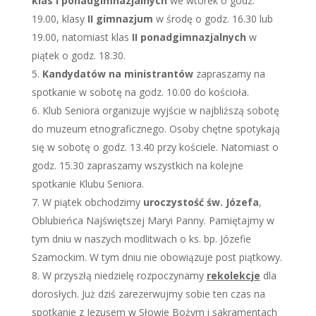
klas I ponadgimnazjalnych
we wtorek o godz.
19.00, klasy
II gimnazjum
w środę o godz. 16.30 lub
19.00, natomiast klas
II ponadgimnazjalnych
w
piątek o godz. 18.30.
Kandydatów na ministrantów
zapraszamy na
spotkanie w sobotę na godz. 10.00 do kościoła.
Klub Seniora organizuje wyjście w najbliższą sobotę
do muzeum etnograficznego. Osoby chętne spotykają
się w sobotę o godz. 13.40 przy kościele. Natomiast o
godz. 15.30 zapraszamy wszystkich na kolejne
spotkanie Klubu Seniora.
W piątek obchodzimy
uroczystość św. Józefa
,
Oblubieńca Najświętszej Maryi Panny. Pamiętajmy w
tym dniu w naszych modlitwach o ks. bp. Józefie
Szamockim. W tym dniu nie obowiązuje post piątkowy.
W przyszłą niedzielę rozpoczynamy
rekolekcje
dla
dorosłych. Już dziś zarezerwujmy sobie ten czas na
spotkanie z Jezusem w Słowie Bożym i sakramentach