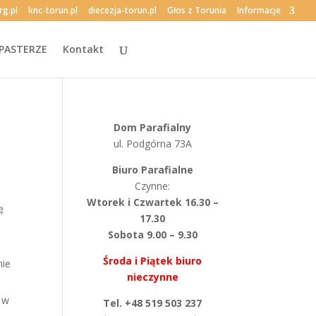
rg.pl
knc-torun.pl
diecezja-torun.pl
Głos z Torunia
Informacje
PASTERZE
Kontakt
Dom Parafialny
ul. Podgórna 73A
Biuro Parafialne
Czynne:
Wtorek i Czwartek 16.30 –
ę
17.30
Sobota 9.00 – 9.30
Środa i Piątek biuro
nie
nieczynne
 w
Tel. +48 519 503 237