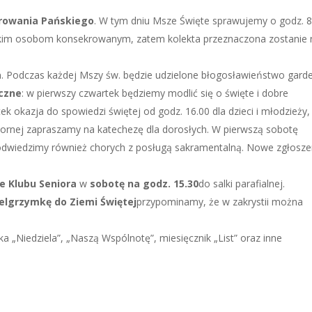
arowania Pańskiego
. W tym dniu Msze Święte sprawujemy o godz. 8
ystkim osobom konsekrowanym, zatem kolekta przeznaczona zostanie 
a
. Podczas każdej Mszy św. będzie udzielone błogosławieństwo garde
yczne
: w pierwszy czwartek będziemy modlić się o święte i dobre
ek okazja do spowiedzi świętej od godz. 16.00 dla dzieci i młodzieży,
zornej zapraszamy na katechezę dla dorosłych. W pierwszą sobotę
 odwiedzimy również chorych z posługą sakramentalną. Nowe zgłosze
e Klubu Seniora
w
sobotę na godz. 15.30
do salki parafialnej.
ielgrzymkę do Ziemi Świętej
przypominamy, że w zakrystii można
„Niedziela”, „Naszą Wspólnotę”, miesięcznik „List” oraz inne