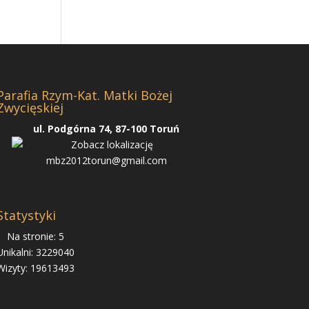
Parafia Rzym-Kat. Matki Bożej
Zwycięskiej
ul. Podgórna 74, 87-100 Toruń
mbz2012torun@gmail.com
Statystyki
Na stronie: 5
Unikalni: 3229040
Wizyty: 19613493