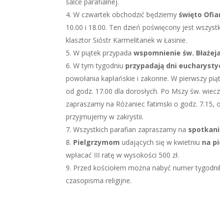
salce parafialnej.
W czwartek obchodzić będziemy
święto Ofi
10.00 i 18.00. Ten dzień poświęcony jest wsz
klasztor Sióstr Karmelitanek w Łasinie.
W piątek przypada
wspomnienie św. Błażej
W tym tygodniu
przypadają dni eucharyst
powołania kapłańskie i zakonne. W pierwszy piąt
od godz. 17.00 dla dorosłych. Po Mszy św. wiec
zapraszamy na Różaniec fatimski o godz. 7.15,
przyjmujemy w zakrystii.
Wszystkich parafian zapraszamy na
spotkani
Pielgrzymom
udających się w kwietniu
na p
wpłacać III ratę w wysokości 500 zł.
Przed kościołem można nabyć numer tygodnika 
czasopisma religijne.