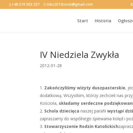
+48 519 503 237
mbz2012torun@gmail.com
K
Start
Historia
Ogłosz
IV Niedziela Zwykła
2012-01-28
Zakończyliśmy wizyty duszpasterskie
, je
dodatkową. Wszystkim, którzy zechcieli nas przyj
Kościoła,
składamy serdeczne podziękowan
Schola dziecięca
naszej parafii
wystąpi dzi
zapraszamy do wspólnego śpiewania kolęd i po
Stowarzyszenie Rodzin Katolickich
zaprasz