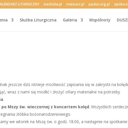
ALENDARZ LITURGICZNY
niedziela.pl
mateusz.pl
paulus.org.pl
opoka.o
enia
Służba Liturgiczna
Galeria
Wspólnoty
DUSZ
dnak jeszcze dziś istnieje możliwość zapisania się w zakrystii na kolęd
ąć, wraz z nami się modlić i złożyć ofiary materialne na potrzeby
ia
.
ś po Mszy św. wieczornej z koncertem kolęd
. Wszystkich serdecz
żegnania żłóbka bożonarodzeniowego.
amy we wtorek na Mszę św. o godz. 18.00, a następnie na spotkanie