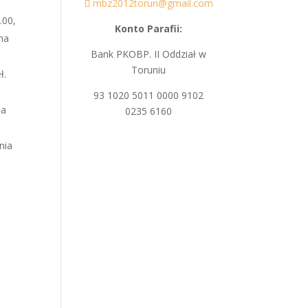
mbz2012torun@gmail.com
.00,
Konto Parafii:
na
Bank PKOBP. II Oddział w
Toruniu
ł.
93 1020 5011 0000 9102
 a
0235 6160
nia