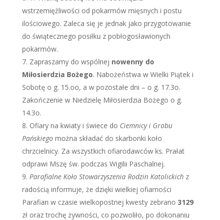
wstrzemięźliwości od pokarmów mięsnych i postu
ilościowego. Zaleca się je jednak jako przygotowanie
do świątecznego posiłku z pobłogosławionych
pokarmów.
Zapraszamy do wspólnej
nowenny do
Miłosierdzia Bożego
. Nabożeństwa w Wielki Piątek i
Sobotę o g. 15.oo, a w pozostałe dni – o g. 17.3o.
Zakończenie w Niedzielę Miłosierdzia Bożego o g.
14.3o.
Ofiary na kwiaty i świece do
Ciemnicy i Grobu
Pańskiego
można składać do skarbonki koło
chrzcielnicy. Za wszystkich ofiarodawców ks. Prałat
odprawi Mszę św. podczas Wigilii Paschalnej.
Parafialne Koło Stowarzyszenia Rodzin Katolickich
z
radością informuje, że dzięki wielkiej ofiarności
Parafian w czasie wielkopostnej kwesty zebrano
3129
zł oraz trochę żywności, co pozwoliło, po dokonaniu