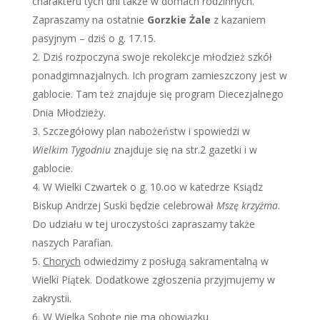
charakteru tych dni także w domach rodzinnych.
Zapraszamy na ostatnie
Gorzkie Żale
z kazaniem
pasyjnym – dziś o g. 17.15.
Dziś rozpoczyna swoje rekolekcje młodzież szkół
ponadgimnazjalnych. Ich program zamieszczony jest w
gablocie. Tam też znajduje się program Diecezjalnego
Dnia Młodzieży.
Szczegółowy plan nabożeństw i spowiedzi w
Wielkim Tygodniu
znajduje się na str.2 gazetki i w
gablocie.
W Wielki Czwartek o g. 10.oo w katedrze Ksiądz
Biskup Andrzej Suski będzie celebrował
Mszę krzyżma
.
Do udziału w tej uroczystości zapraszamy także
naszych Parafian.
Chorych
odwiedzimy z posługą sakramentalną w
Wielki Piątek. Dodatkowe zgłoszenia przyjmujemy w
zakrystii.
W Wielką Sobotę nie ma obowiązku