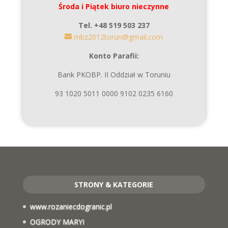
Środa i Piątek biuro nieczynne
Tel. +48 519 503 237
mbz2012torun@gmail.com
Konto Parafii:
Bank PKOBP. II Oddział w Toruniu
93 1020 5011 0000 9102 0235 6160
STRONY & KATEGORIE
www.rozaniecdogranic.pl
OGRODY MARYI