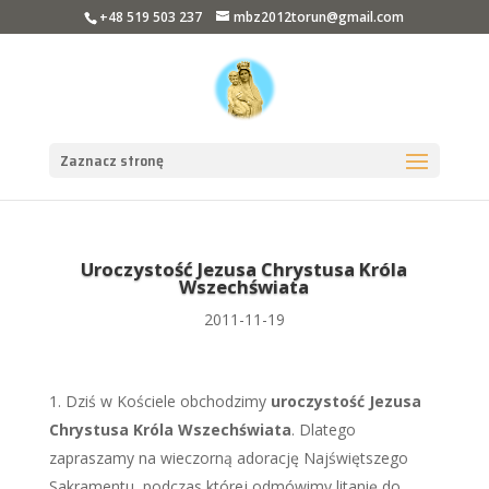
+48 519 503 237
mbz2012torun@gmail.com
Zaznacz stronę
Uroczystość Jezusa Chrystusa Króla
Wszechświata
2011-11-19
Dziś w Kościele obchodzimy
uroczystość Jezusa
Chrystusa Króla Wszechświata
. Dlatego
zapraszamy na wieczorną adorację Najświętszego
Sakramentu, podczas której odmówimy litanię do