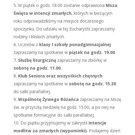
W piątek o godz. 18.00 zostanie odprawiona
Msza
Święta w intencji zmarłych
, których w bieżącym
roku odprowadziliśmy na miejsce doczesnego
spoczynku. Do udziału w tej Eucharystii zapraszamy
rodziny i bliskich zmarłych.
Uczniów z
klasy I szkoły ponadgimnazjalnej
zapraszamy na spotkanie w
piątek na godz. 19.00
.
Służbę liturgiczną
zapraszamy na zbiórkę w
sobotę na godz. 11.00
.
Klub Seniora oraz wszystkich chętnych
zapraszamy na spotkanie w
sobotę na godz. 15.30
do salki parafialnej.
Wspólnotę Żywego Różańca
zapraszamy na Mszę
św. w przyszłą niedzielę na godz. 15.00, a po niej na
spotkanie formacyjne do salki parafialnej.
Do piątku przyjmujemy w zakrystii
intencje
modlitw za zmarłych (wypominki)
. Podajemy dzień