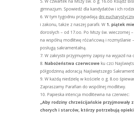
W czwartek na Mszy św. o g. 16.oo Ksiądz Bis
gimnazjum. Spowiedź dla kandydatów i ich rodzi
W tym tygodniu przypadają
dni eucharystyczn
i zakonu, także z naszej parafii. W
1. piątek mi
dorosłych – od 17.oo. Po Mszy św. wieczornej –
na wspólną modlitwę różańcową i rozmyślanie –
posługą sakramentalną.
W zakrystii przyjmujemy zapisy na wyjazd na
Nabożeństwa czerwcowe
ku czci Najświęt
półgodzinną adoracją Najświętszego Sakrament
W każdą niedzielę w kościele o g. 8.oo śpie
Zapraszamy Parafian do wspólnej modlitwy.
Papieska intencja modlitewna na czerwiec:
„Aby rodziny chrześcijańskie przyjmowały z
chorych i starców, którzy potrzebują opieki