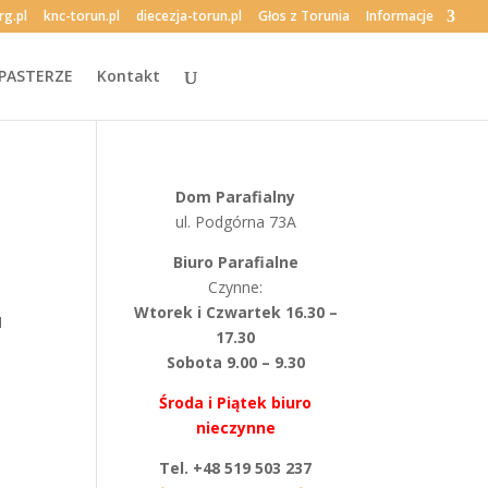
rg.pl
knc-torun.pl
diecezja-torun.pl
Głos z Torunia
Informacje
PASTERZE
Kontakt
Dom Parafialny
ul. Podgórna 73A
Biuro Parafialne
Czynne:
Wtorek i Czwartek 16.30 –
I
17.30
Sobota 9.00 – 9.30
Środa i Piątek biuro
nieczynne
Tel. +48 519 503 237