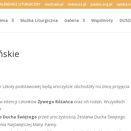
ALENDARZ LITURGICZNY
niedziela.pl
mateusz.pl
paulus.org.pl
opoka.o
enia
Służba Liturgiczna
Galeria
Wspólnoty
DUSZ
ńskie
ich szkoły podstawowej będą uroczyście obchodziły rocznicę przyjęcia 
w intencji członków
Żywego Różańca
oraz ich rodzin. Wszystkich
!
 o Ducha Świętego
przed uroczystością Zesłania Ducha Świętego.
nia Najświętszej Maryi Panny.