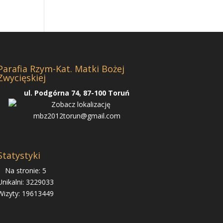
Parafia Rzym-Kat. Matki Bożej
Zwycięskiej
ul. Podgórna 74, 87-100 Toruń
mbz2012torun@gmail.com
Statystyki
Na stronie: 5
Unikalni: 3229033
Wizyty: 19613449