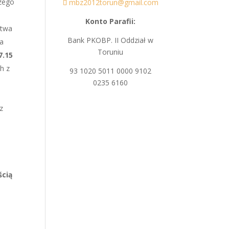
szego
mbz2012torun@gmail.com
Konto Parafii:
stwa
Bank PKOBP. II Oddział w
la
Toruniu
7.15
h z
93 1020 5011 0000 9102
0235 6160
z
ścią