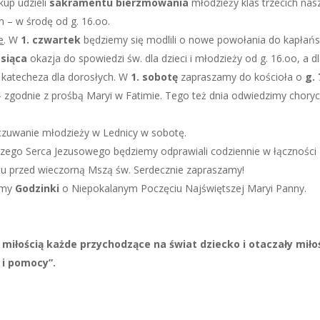
kup udzieli
sakramentu bierzmowania
młodzieży klas trzecich na
n – w środę od g. 16.oo.
e
. W
1. czwartek
będziemy się modlili o nowe powołania do kapłań
esiąca
okazja do spowiedzi św. dla dzieci i młodzieży od g. 16.oo, a d
 katecheza dla dorosłych. W
1. sobotę
zapraszamy do kościoła o
g. 
 zgodnie z prośbą Maryi w Fatimie. Tego też dnia odwiedzimy choryc
 czuwanie młodzieży w Lednicy w sobotę.
szego Serca Jezusowego będziemy odprawiali codziennie w łączności 
u przed wieczorną Mszą św. Serdecznie zapraszamy!
wamy
Godzinki
o Niepokalanym Poczęciu Najświętszej Maryi Panny.
 miłością każde przychodzące na świat dziecko i otaczały miło
 i pomocy”.