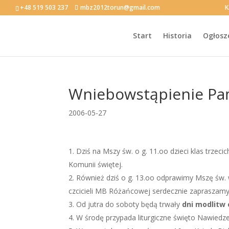
+48 519 503 237
mbz2012torun@gmail.com
K
Start
Historia
Ogłosz
Wniebowstąpienie Pa
2006-05-27
Dziś na Mszy św. o g. 11.oo dzieci klas trzec
Komunii świętej.
Również dziś o g. 13.oo odprawimy Mszę św. 
czcicieli MB Różańcowej serdecznie zapraszamy
Od jutra do soboty będą trwały
dni modlitw
W środę przypada liturgiczne święto Nawiedze