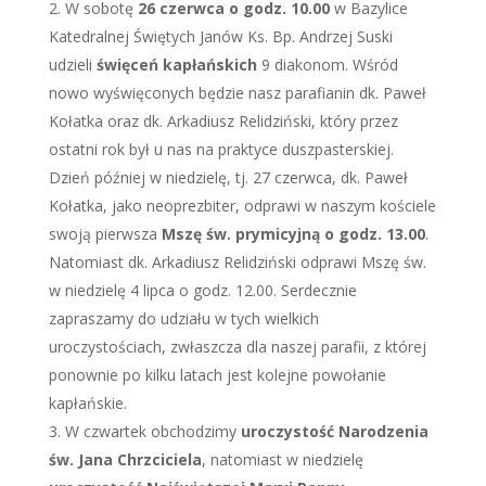
W sobotę
26 czerwca o godz. 10.00
w Bazylice
Katedralnej Świętych Janów Ks. Bp. Andrzej Suski
udzieli
święceń kapłańskich
9 diakonom. Wśród
nowo wyświęconych będzie nasz parafianin dk. Paweł
Kołatka oraz dk. Arkadiusz Relidziński, który przez
ostatni rok był u nas na praktyce duszpasterskiej.
Dzień później w niedzielę, tj. 27 czerwca, dk. Paweł
Kołatka, jako neoprezbiter, odprawi w naszym kościele
swoją pierwsza
Mszę św. prymicyjną o godz. 13.00
.
Natomiast dk. Arkadiusz Relidziński odprawi Mszę św.
w niedzielę 4 lipca o godz. 12.00. Serdecznie
zapraszamy do udziału w tych wielkich
uroczystościach, zwłaszcza dla naszej parafii, z której
ponownie po kilku latach jest kolejne powołanie
kapłańskie.
W czwartek obchodzimy
uroczystość Narodzenia
św. Jana Chrzciciela
, natomiast w niedzielę