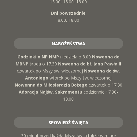
13.00, 15.00, 18.00
Dni powszednie
8.00, 18.00
NABOŻEŃSTWA
Godzinki o NP NMP
niedziela o 8.00
Nowenna do
MBNP
środa o 17.30
Nowenna do bł. Jana Pawła II
czwartek po Mszy św. wieczornej
Nowenna do św.
Antoniego
wtorek po Mszy św. wieczornej
Nowenna do Miłosierdzia Bożego
czwartek o 17.30
Adoracja Najśw. Sakramentu
codziennie 17.30-
18.00
SPOWIEDŹ ŚWIĘTA
30 minut przed każdą Mszą św. a także w miarę