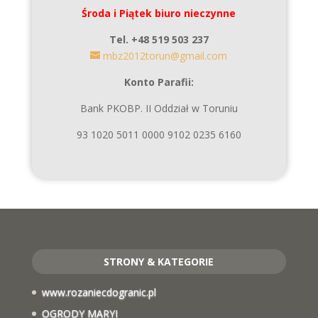
Środa i Piątek biuro nieczynne
Tel. +48 519 503 237
mbz2012torun@gmail.com
Konto Parafii:
Bank PKOBP. II Oddział w Toruniu
93 1020 5011 0000 9102 0235 6160
STRONY & KATEGORIE
www.rozaniecdogranic.pl
OGRODY MARYI