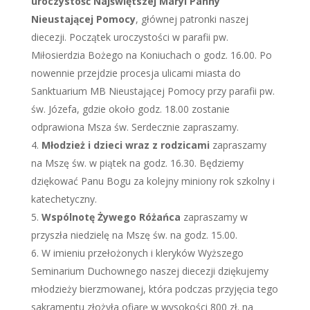
uroczystość Najświętszej Maryi Panny
Nieustającej Pomocy
, głównej patronki naszej
diecezji. Początek uroczystości w parafii pw.
Miłosierdzia Bożego na Koniuchach o godz. 16.00. Po
nowennie przejdzie procesja ulicami miasta do
Sanktuarium MB Nieustającej Pomocy przy parafii pw.
św. Józefa, gdzie około godz. 18.00 zostanie
odprawiona Msza św. Serdecznie zapraszamy.
Młodzież i dzieci wraz z rodzicami
zapraszamy
na Mszę św. w piątek na godz. 16.30. Będziemy
dziękować Panu Bogu za kolejny miniony rok szkolny i
katechetyczny.
Wspólnotę Żywego Różańca
zapraszamy w
przyszła niedzielę na Mszę św. na godz. 15.00.
W imieniu przełożonych i kleryków Wyższego
Seminarium Duchownego naszej diecezji dziękujemy
młodzieży bierzmowanej, która podczas przyjęcia tego
sakramentu złożyła ofiarę w wysokości 800 zł. na