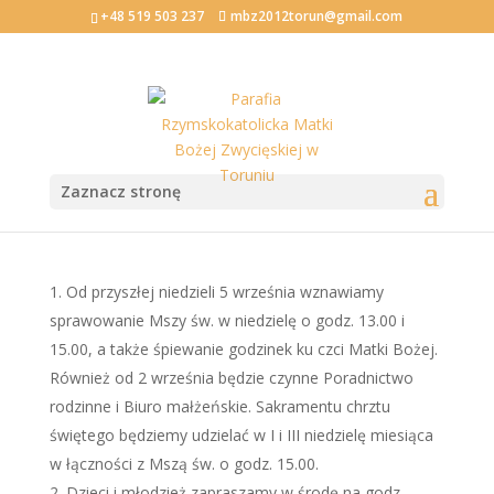
+48 519 503 237
mbz2012torun@gmail.com
XXIII Niedziela Zwykła
Zaznacz stronę
2010-08-29
Od przyszłej niedzieli 5 września wznawiamy
sprawowanie Mszy św. w niedzielę o godz. 13.00 i
15.00, a także śpiewanie godzinek ku czci Matki Bożej.
Również od 2 września będzie czynne Poradnictwo
rodzinne i Biuro małżeńskie. Sakramentu chrztu
świętego będziemy udzielać w I i III niedzielę miesiąca
w łączności z Mszą św. o godz. 15.00.
Dzieci i młodzież zapraszamy w środę na godz.