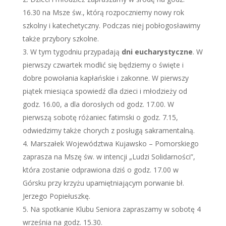
16.30 na Msze św., którą rozpoczniemy nowy rok
szkolny i katechetyczny. Podczas niej pobłogosławimy
także przybory szkolne.
W tym tygodniu przypadają
dni eucharystyczne
. W
pierwszy czwartek modlić się będziemy o święte i
dobre powołania kapłańskie i zakonne. W pierwszy
piątek miesiąca spowiedź dla dzieci i młodzieży od
godz. 16.00, a dla dorosłych od godz. 17.00. W
pierwszą sobotę różaniec fatimski o godz. 7.15,
odwiedzimy także chorych z posługą sakramentalną.
Marszałek Województwa Kujawsko – Pomorskiego
zaprasza na Mszę św. w intencji „Ludzi Solidarności”,
która zostanie odprawiona dziś o godz. 17.00 w
Górsku przy krzyżu upamiętniającym porwanie bł.
Jerzego Popiełuszkę.
Na spotkanie Klubu Seniora zapraszamy w sobotę 4
września na godz. 15.30.