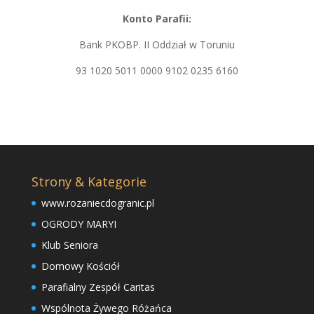
Konto Parafii:
Bank PKOBP. II Oddział w Toruniu
93 1020 5011 0000 9102 0235 6160
Strony & Kategorie
www.rozaniecdogranic.pl
OGRODY MARYI
Klub Seniora
Domowy Kościół
Parafialny Zespół Caritas
Wspólnota Żywego Różańca