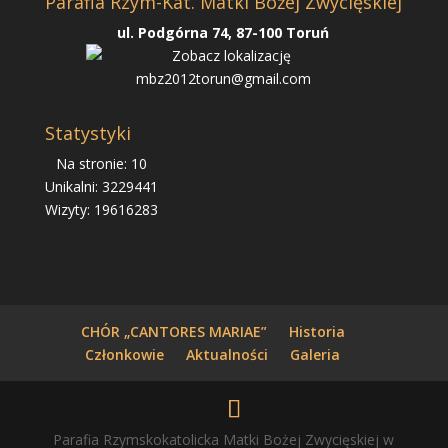
Parafia Rzym-Kat. Matki Bożej Zwycięskiej
ul. Podgórna 74, 87-100 Toruń
mbz2012torun@gmail.com
Statystyki
Na stronie: 10
Unikalni: 3229441
Wizyty: 19616283
CHÓR „CANTORES MARIAE”
Historia
Członkowie
Aktualności
Galeria
Parafia Rzymskokatolicka Matki Bożej Zwycięskiej w