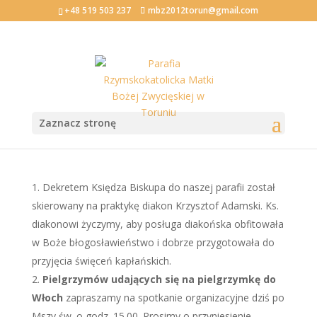
+48 519 503 237
mbz2012torun@gmail.com
XXIII Niedziela Zwykła
Zaznacz stronę
2011-09-03
Dekretem Księdza Biskupa do naszej parafii został
skierowany na praktykę diakon Krzysztof Adamski. Ks.
diakonowi życzymy, aby posługa diakońska obfitowała
w Boże błogosławieństwo i dobrze przygotowała do
przyjęcia święceń kapłańskich.
Pielgrzymów udających się na pielgrzymkę do
Włoch
zapraszamy na spotkanie organizacyjne dziś po
Mszy św. o godz. 15.00. Prosimy o przyniesienie