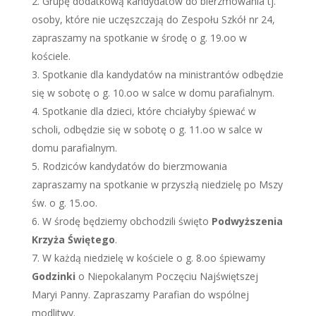
Grupę dodatkową kandydatów do bierzmowania tj.
osoby, które nie uczęszczają do Zespołu Szkół nr 24,
zapraszamy na spotkanie w środę o g. 19.oo w
kościele.
Spotkanie dla kandydatów na ministrantów odbędzie
się w sobotę o g. 10.oo w salce w domu parafialnym.
Spotkanie dla dzieci, które chciałyby śpiewać w
scholi, odbędzie się w sobotę o g. 11.oo w salce w
domu parafialnym.
Rodziców kandydatów do bierzmowania
zapraszamy na spotkanie w przyszłą niedzielę po Mszy
św. o g. 15.oo.
W środę będziemy obchodzili święto
Podwyższenia
Krzyża Świętego
.
W każdą niedzielę w kościele o g. 8.oo śpiewamy
Godzinki
o Niepokalanym Poczęciu Najświętszej
Maryi Panny. Zapraszamy Parafian do wspólnej
modlitwy.