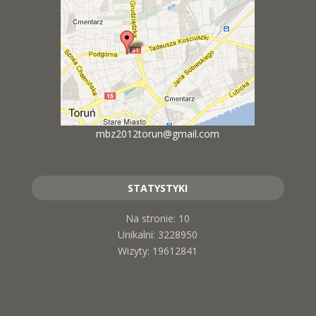
mbz2012torun@gmail.com
STATYSTYKI
Na stronie: 10
Unikalni: 3228950
Wizyty: 19612841