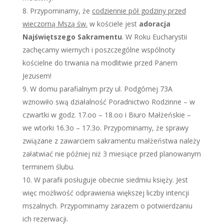
Przypominamy, że
codziennie pół godziny przed
wieczorną Mszą św.
w kościele jest
adoracja
Najświętszego Sakramentu
. W Roku Eucharystii
zachęcamy wiernych i poszczególne wspólnoty
kościelne do trwania na modlitwie przed Panem
Jezusem!
W domu parafialnym przy ul. Podgórnej 73A
wznowiło swą działalność Poradnictwo Rodzinne – w
czwartki w godz. 17.oo – 18.oo i Biuro Małżeńskie –
we wtorki 16.3o – 17.3o. Przypominamy, że sprawy
związane z zawarciem sakramentu małżeństwa należy
załatwiać nie później niż 3 miesiące przed planowanym
terminem ślubu.
W parafii posługuje obecnie siedmiu księży. Jest
więc możliwość odprawienia większej liczby intencji
mszalnych. Przypominamy zarazem o potwierdzaniu
ich rezerwacji.