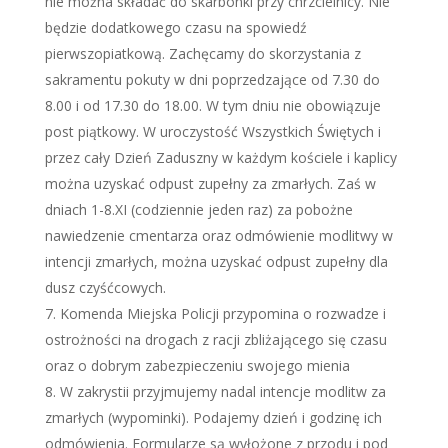
nie można składać do skarbonki przy chrzcielnicy. Nie
będzie dodatkowego czasu na spowiedź
pierwszopiatkową. Zachęcamy do skorzystania z
sakramentu pokuty w dni poprzedzające od 7.30 do
8.00 i od 17.30 do 18.00. W tym dniu nie obowiązuje
post piątkowy. W uroczystość Wszystkich Świętych i
przez cały Dzień Zaduszny w każdym kościele i kaplicy
można uzyskać odpust zupełny za zmarłych. Zaś w
dniach 1-8.XI (codziennie jeden raz) za pobożne
nawiedzenie cmentarza oraz odmówienie modlitwy w
intencji zmarłych, można uzyskać odpust zupełny dla
dusz czyśćcowych.
Komenda Miejska Policji przypomina o rozwadze i
ostrożności na drogach z racji zbliżającego się czasu
oraz o dobrym zabezpieczeniu swojego mienia
W zakrystii przyjmujemy nadal intencje modlitw za
zmarłych (wypominki). Podajemy dzień i godzinę ich
odmówienia. Formularze są wyłożone z przodu i pod