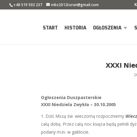
K
+48 519 503 237
mbz2012torun@gmail.com
START
HISTORIA
OGŁOSZENIA
XXXI Nie
2
Ogłoszenia Duszpasterskie
XXXI Niedziela Zwykła – 30.10.2005
Dziś Mszą św. wieczorną rozpoczniemy
Wiecz
całą dobę. Przez całą noc księża będą pełnili dy
podany m.in. w gablocie.