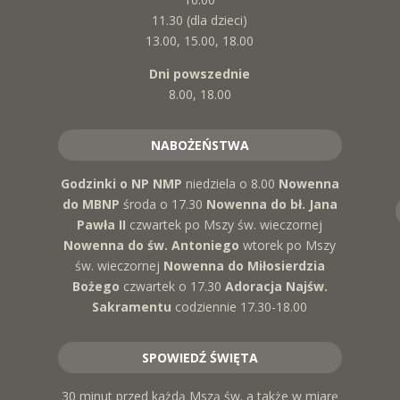
11.30 (dla dzieci)
13.00, 15.00, 18.00
Dni powszednie
8.00, 18.00
NABOŻEŃSTWA
Godzinki o NP NMP
niedziela o 8.00
Nowenna
do MBNP
środa o 17.30
Nowenna do bł. Jana
Pawła II
czwartek po Mszy św. wieczornej
Nowenna do św. Antoniego
wtorek po Mszy
św. wieczornej
Nowenna do Miłosierdzia
Bożego
czwartek o 17.30
Adoracja Najśw.
Sakramentu
codziennie 17.30-18.00
SPOWIEDŹ ŚWIĘTA
30 minut przed każdą Mszą św. a także w miarę