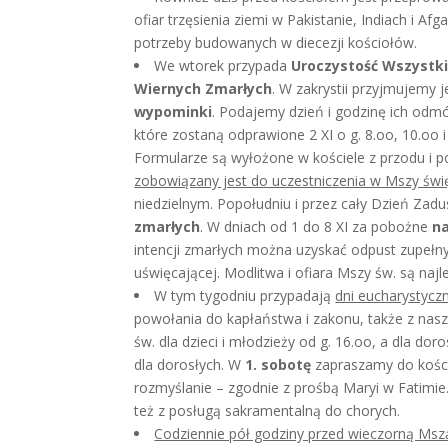
ofiar trzęsienia ziemi w Pakistanie, Indiach i Af
potrzeby budowanych w diecezji kościołów.
We wtorek przypada
Uroczystość Wszystki
Wiernych Zmarłych
. W zakrystii przyjmujemy j
wypominki
. Podajemy dzień i godzinę ich odmów
które zostaną odprawione 2 XI o g. 8.oo, 10.oo i
Formularze są wyłożone w kościele z przodu i 
zobowiązany jest do uczestniczenia w Mszy świ
niedzielnym. Popołudniu i przez cały Dzień Za
zmarłych
. W dniach od 1 do 8 XI za pobożne
n
intencji zmarłych można uzyskać odpust zupełny 
uświęcającej. Modlitwa i ofiara Mszy św. są n
W tym tygodniu przypadają
dni eucharystycz
powołania do kapłaństwa i zakonu, także z nasz
św. dla dzieci i młodzieży od g. 16.oo, a dla do
dla dorosłych. W
1. sobotę
zapraszamy do kośc
rozmyślanie – zgodnie z prośbą Maryi w Fatimie
też z posługą sakramentalną do chorych.
Codziennie pół godziny przed wieczorną Msz