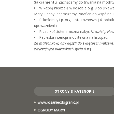
Sakramentu
. Zachęcamy do trwania na modli
W każdą niedzielę w kościele o g. 8.oo śpie
Maryi Panny. Zapraszamy Parafian do wspólnej 
P. kościelny i p. organista roznoszą już opłat
upoważnienia.
Przed kościołem można nabyć
Niedzielę, Na
Papieska intencja modlitewna na listopad:
Za małżonków, aby dążyli do świętości małżeński
zwyczajnych warunkach życia
[/list]
STRONY & KATEGORIE
www.rozaniecdogranic.pl
OGRODY MARYI