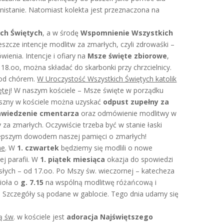
ganistanie. Natomiast kolekta jest przeznaczona na
ch Świętych
, a w środę
Wspomnienie Wszystkich
eszcze intencje modlitw za zmarłych, czyli zdrowaśki –
ienia. Intencje i ofiary na
Msze święte zbiorowe
,
 18.oo, można składać do skarbonki przy chrzcielnicy.
pod chórem.
W Uroczystość Wszystkich Świętych katolik
ętej
! W naszym kościele – Msze święte w porządku
duszny w kościele można uzyskać
odpust zupełny za
awiedzenie cmentarza
oraz odmówienie modlitwy w
za zmarłych. Oczywiście trzeba być w stanie łaski
ajlepszym dowodem naszej pamięci o zmarłych!
ne
. W
1. czwartek
będziemy się modlili o nowe
ej parafii. W
1. piątek miesiąca
okazja do spowiedzi
rosłych – od 17.oo. Po Mszy św. wieczornej – katecheza
ioła o
g. 7.15
na wspólną modlitwę różańcową i
. Szczegóły są podane w gablocie. Tego dnia udamy się
ą św
. w kościele jest
adoracja Najświętszego