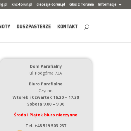
rg.pl
knc-torun.pl
diecezja-torun.pl
Głos z Torunia
Informacje
NOTY
DUSZPASTERZE
KONTAKT
Dom Parafialny
ul. Podgórna 73A
Biuro Parafialne
Czynne:
Wtorek i Czwartek 16.30 – 17.30
Sobota 9.00 – 9.30
Środa i Piątek biuro nieczynne
Tel. +48 519 503 237