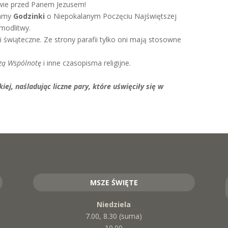
twie przed Panem Jezusem!
wamy
Godzinki
o Niepokalanym Poczęciu Najświętszej
modlitwy.
ki świąteczne. Ze strony parafii tylko oni mają stosowne
szą Wspólnotę
i inne czasopisma religijne.
ej, naśladując liczne pary, które uświęciły się w
MSZE ŚWIĘTE
Niedziela
7.00, 8.30 (suma)
10.00