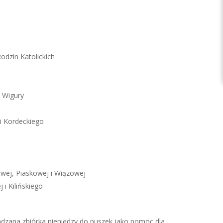
odzin Katolickich
i Wigury
 i Kordeckiego
owej, Piaskowej i Wiązowej
 i Kilińskiego
adzana zbiórka pieniędzy do puszek jako pomoc dla