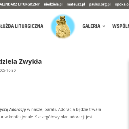
ALENDARZ LITURGICZNY
niedziela.pl
mateusz.pl
paulus.org.pl
opoka.o
SŁUŻBA LITURGICZNA
GALERIA
WSPÓL
dziela Zwykła
005-10-30
ystą Adorację
w naszej parafii. Adoracja będzie trwała
żur w konfesjonale. Szczegółowy plan adoracji jest