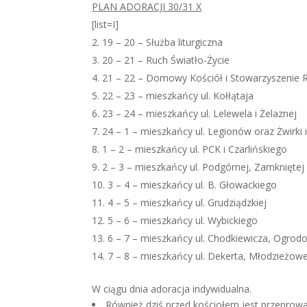
PLAN ADORACJI 30/31 X
[list=I]
19 – 20 – Służba liturgiczna
20 – 21 – Ruch Światło-Życie
21 – 22 – Domowy Kościół i Stowarzyszenie R
22 – 23 – mieszkańcy ul. Kołłątaja
23 – 24 – mieszkańcy ul. Lelewela i Żelaznej
24 – 1 – mieszkańcy ul. Legionów oraz Żwirki 
1 – 2 – mieszkańcy ul. PCK i Czarlińskiego
2 – 3 – mieszkańcy ul. Podgórnej, Zamkniętej
3 – 4 – mieszkańcy ul. B. Głowackiego
4 – 5 – mieszkańcy ul. Grudziądzkiej
5 – 6 – mieszkańcy ul. Wybickiego
6 – 7 – mieszkańcy ul. Chodkiewicza, Ogrod
7 – 8 – mieszkańcy ul. Dekerta, Młodzieżowej
W ciągu dnia adoracja indywidualna.
Również dziś przed kościołem jest przeprow