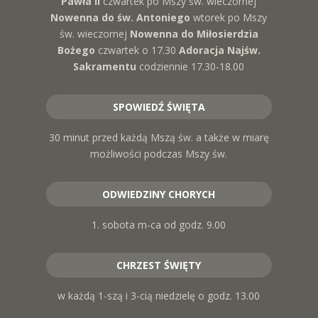
Pawła II
czwartek po Mszy św. wieczornej
Nowenna do św. Antoniego
wtorek po Mszy
św. wieczornej
Nowenna do Miłosierdzia
Bożego
czwartek o 17.30
Adoracja Najśw.
Sakramentu
codziennie 17.30-18.00
SPOWIEDŹ ŚWIĘTA
30 minut przed każdą Mszą św. a także w miarę
możliwości podczas Mszy św.
ODWIEDZINY CHORYCH
1. sobota m-ca od godz. 9.00
CHRZEST ŚWIĘTY
w każdą 1-szą i 3-cią niedzielę o godz. 13.00