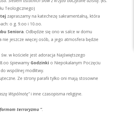
sa. Siedem ostatnich słów z krzyża odczytane dzisiaj
. (ks.
ału Teologicznego)
tej
zapraszamy na katechezę sakramentalną, która
ch: o g. 9.oo i 10.oo.
ubu Seniora
. Odbędzie się ono w salce w domu
na nie jeszcze więcej osób, a jego atmosfera będzie
 św. w kościele jest adoracja Najświętszego
g. 8.oo śpiewamy
Godzinki
o Niepokalanym Poczęciu
 do wspólnej modlitwy.
wiąteczne. Ze strony parafii tylko oni mają stosowne
aszą Wspólnotę”
i inne czasopisma religijne.
 formom terroryzmu ”
.