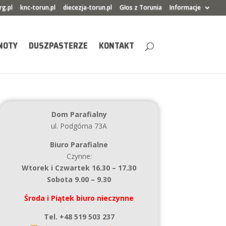
rg.pl
knc-torun.pl
diecezja-torun.pl
Głos z Torunia
Informacje
NOTY
DUSZPASTERZE
KONTAKT
Dom Parafialny
ul. Podgórna 73A
Biuro Parafialne
Czynne:
Wtorek i Czwartek 16.30 – 17.30
Sobota 9.00 – 9.30
Środa i Piątek biuro nieczynne
Tel. +48 519 503 237