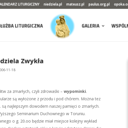
ALENDARZ LITURGICZNY
niedziela.pl
mateusz.pl
paulus.org.pl
opoka.o
SŁUŻBA LITURGICZNA
GALERIA
WSPÓL
edziela Zwykła
006-11-18
itw za zmarłych, czyli zdrowaśki –
wypominki
.
ularze są wyłożone z przodu i pod chórem. Można tez
św. są najlepszym dowodem naszej pamięci o zmarłych.
by Wyższego Seminarium Duchownego w Toruniu.
ego o g. 20.oo będzie miał miejsce kolejny wykład