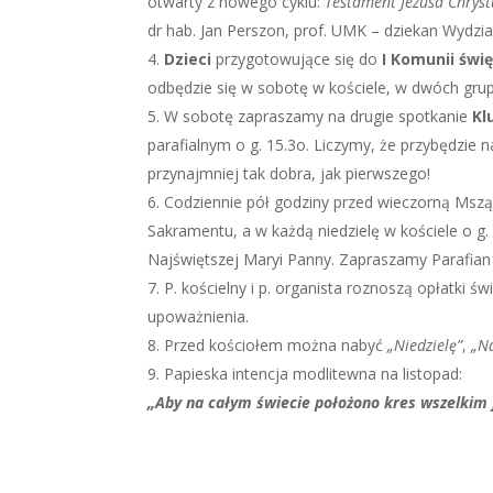
otwarty z nowego cyklu:
Testament Jezusa Chrystu
dr hab. Jan Perszon, prof. UMK – dziekan Wydzi
Dzieci
przygotowujące się do
I Komunii świę
odbędzie się w sobotę w kościele, w dwóch grupa
W sobotę zapraszamy na drugie spotkanie
Kl
parafialnym o g. 15.3o. Liczymy, że przybędzie 
przynajmniej tak dobra, jak pierwszego!
Codziennie pół godziny przed wieczorną Mszą
Sakramentu, a w każdą niedzielę w kościele o 
Najświętszej Maryi Panny. Zapraszamy Parafian
P. kościelny i p. organista roznoszą opłatki ś
upoważnienia.
Przed kościołem można nabyć
„Niedzielę”
,
„N
Papieska intencja modlitewna na listopad:
„Aby na całym świecie położono kres wszelkim