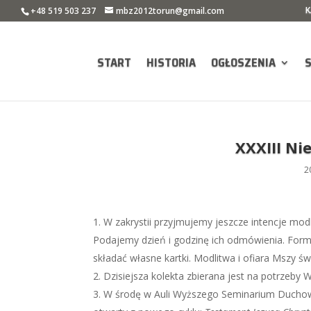
K
+48 519 503 237
mbz2012torun@gmail.com
START
HISTORIA
OGŁOSZENIA
XXXIII Ni
2
W zakrystii przyjmujemy jeszcze intencje modl
Podajemy dzień i godzinę ich odmówienia. Form
składać własne kartki. Modlitwa i ofiara Mszy 
Dzisiejsza kolekta zbierana jest na potrze
W środę w Auli Wyższego Seminarium Duchown