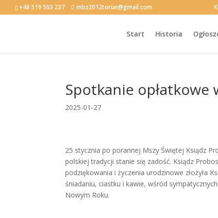
+48 519 503 237
mbz2012torun@gmail.com
K
Start
Historia
Ogłosz
Spotkanie opłatkowe 
2025-01-27
25 stycznia po porannej Mszy Świętej Ksiądz Pro
polskiej tradycji stanie się zadość. Ksiądz Pro
podziękowania i życzenia urodzinowe złożyła K
śniadaniu, ciastku i kawie, wśród sympatycznyc
Nowym Roku.