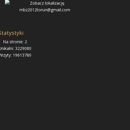
mbz2012torun@gmail.com
Statystyki
Na stronie: 2
Unikalni: 3229080
Wizyty: 19613780