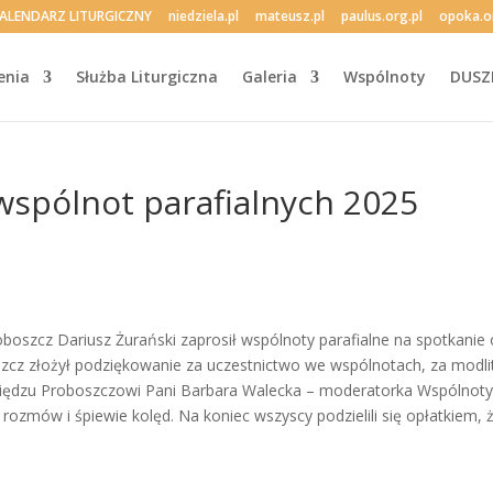
ALENDARZ LITURGICZNY
niedziela.pl
mateusz.pl
paulus.org.pl
opoka.o
enia
Służba Liturgiczna
Galeria
Wspólnoty
DUSZ
wspólnot parafialnych 2025
boszcz Dariusz Żurański zaprosił wspólnoty parafialne na spotkanie o
boszcz złożył podziękowanie za uczestnictwo we wspólnotach, za modl
siędzu Proboszczowi Pani Barbara Walecka – moderatorka Wspólnoty
h rozmów i śpiewie kolęd. Na koniec wszyscy podzielili się opłatkie