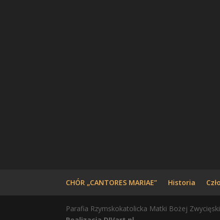
CHÓR „CANTORES MARIAE”
Historia
Czł
Parafia Rzymskokatolicka Matki Bożej Zwycięski
Realizacja DIVart.pl