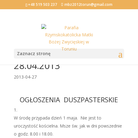
+48 519 503 237
mbz2012torun@gmail.com
V NIEDZIELA
WIELKANOCNA
Zaznacz stronę
28.04.2013
2013-04-27
OGŁOSZENIA DUSZPASTERSKIE
W środę przypada dzień 1 maja. Nie jest to
uroczystość kościelna. Msze św. jak w dni powszednie
o godz. 8.00 i 18.00.