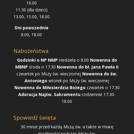
10.00
11.30 (dla dzieci)
13.00, 15.00, 18.00
Dni powszednie
8.00, 18.00
Nabożeństwa
Godzinki o NP NMP
niedziela o 8.00
Nowenna do
MBNP
środa o 17.30
Nowenna do bł. Jana Pawła II
czwartek po Mszy św. wieczornej
Nowenna do św.
Antoniego
wtorek po Mszy św. wieczornej
Nowenna do Miłosierdzia Bożego
czwartek o 17.30
Adoracja Najśw. Sakramentu
codziennie 17.30-
18.00
Spowiedź święta
30 minut przed każdą Mszą św. a także w miarę
możliwości podczas Mszy św.