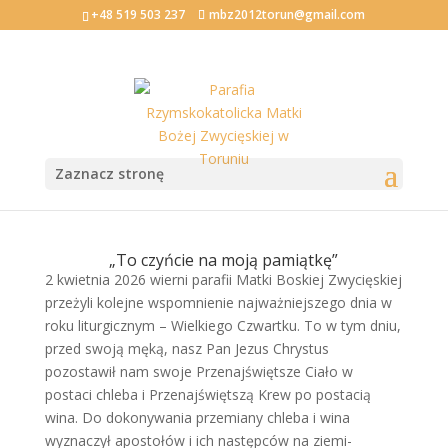
+48 519 503 237
mbz2012torun@gmail.com
Wielki Czwartek
Zaznacz stronę
2026-04-02
„To czyńcie na moją pamiątkę”
2 kwietnia 2026 wierni parafii Matki Boskiej Zwycięskiej
przeżyli kolejne wspomnienie najważniejszego dnia w
roku liturgicznym – Wielkiego Czwartku. To w tym dniu,
przed swoją męką, nasz Pan Jezus Chrystus
pozostawił nam swoje Przenajświętsze Ciało w
postaci chleba i Przenajświętszą Krew po postacią
wina. Do dokonywania przemiany chleba i wina
wyznaczył apostołów i ich następców na ziemi-