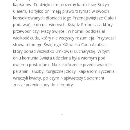
kapłanów. To dzięki nim możemy karmić się Bożym
Ciałem. To tylko oni mają prawo trzymać w swoich
konsekrowanych dłoniach Jego Przenajświętsze Ciało i
podawać Je do ust wiernych. Ksiądz Proboszcz, który
przewodniczył Mszy Świętej, w homilii podkreślał
wielkość cudu, który nie wszyscy rozumieją. Przytaczał
słowa młodego Świętego XXI wieku Carla Acutisa,
który ponad wszystko umiłował Eucharystię. W tym
dniu komunia Święta udzielana byłą wiernym pod
dwiema postaciami. Na zakończenie przedstawiciele
parafian i służby liturgicznej złożyli kapłanom życzenia i
wręczyli kwiaty, po czym Najświętszy Sakrament
został przeniesiony do ciemnicy.