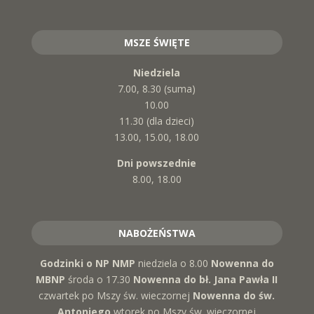
MSZE ŚWIĘTE
Niedziela
7.00, 8.30 (suma)
10.00
11.30 (dla dzieci)
13.00, 15.00, 18.00
Dni powszednie
8.00, 18.00
NABOŻEŃSTWA
Godzinki o NP NMP
niedziela o 8.00
Nowenna do
MBNP
środa o 17.30
Nowenna do bł. Jana Pawła II
czwartek po Mszy św. wieczornej
Nowenna do św.
Antoniego
wtorek po Mszy św. wieczornej