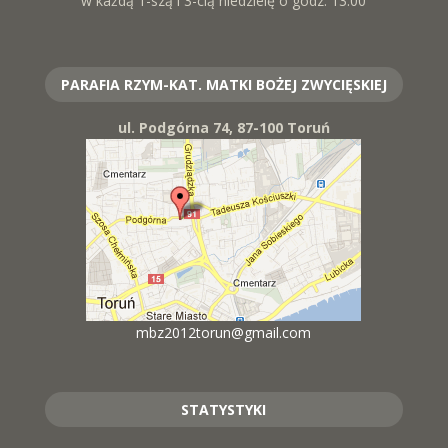
w każdą 1-szą i 3-cią niedzielę o godz. 13.00
PARAFIA RZYM-KAT. MATKI BOŻEJ ZWYCIĘSKIEJ
ul. Podgórna 74, 87-100 Toruń
mbz2012torun@gmail.com
STATYSTYKI