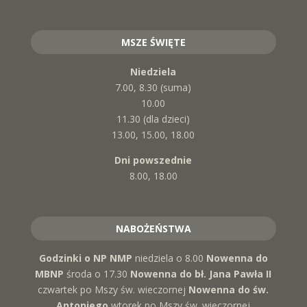
MSZE ŚWIĘTE
Niedziela
7.00, 8.30 (suma)
10.00
11.30 (dla dzieci)
13.00, 15.00, 18.00
Dni powszednie
8.00, 18.00
NABOŻEŃSTWA
Godzinki o NP NMP
niedziela o 8.00
Nowenna do
MBNP
środa o 17.30
Nowenna do bł. Jana Pawła II
czwartek po Mszy św. wieczornej
Nowenna do św.
Antoniego
wtorek po Mszy św. wieczornej