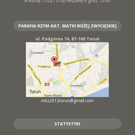
w każdą 1-szą i 3-cią niedzielę o godz. 13.00
PARAFIA RZYM-KAT. MATKI BOŻEJ ZWYCIĘSKIEJ
ul. Podgórna 74, 87-100 Toruń
mbz2012torun@gmail.com
STATYSTYKI