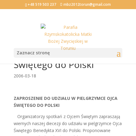
+48 519 503 237
mbz2012torun@gmail.com
Zaproszenie do udziału w
pielgrzymce Ojca
Zaznacz stronę
Świętego do Polski
2006-03-18
ZAPROSZENIE DO UDZIAŁU W PIELGRZYMCE OJCA
ŚWIĘTEGO DO POLSKI
Organizatorzy spotkań z Ojcem Świętym zapraszają
wiernych naszej diecezji do udziału w pielgrzymce Ojca
Świętego Benedykta XVI do Polski. Proponowane