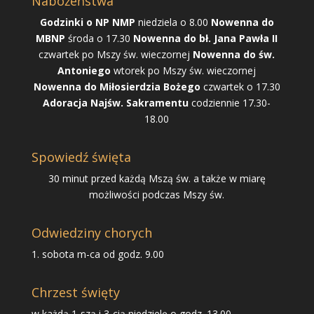
Nabożeństwa
Godzinki o NP NMP
niedziela o 8.00
Nowenna do
MBNP
środa o 17.30
Nowenna do bł. Jana Pawła II
czwartek po Mszy św. wieczornej
Nowenna do św.
Antoniego
wtorek po Mszy św. wieczornej
Nowenna do Miłosierdzia Bożego
czwartek o 17.30
Adoracja Najśw. Sakramentu
codziennie 17.30-
18.00
Spowiedź święta
30 minut przed każdą Mszą św. a także w miarę
możliwości podczas Mszy św.
Odwiedziny chorych
1. sobota m-ca od godz. 9.00
Chrzest święty
w każdą 1-szą i 3-cią niedzielę o godz. 13.00