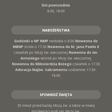
Dni powszednie
8.00, 18.00
NABOŻEŃSTWA
Godzinki o NP NMP
niedziela o 8.00
Nowenna do
MBNP
środa o 17.30
Nowenna do bł. Jana Pawła II
czwartek po Mszy św. wieczornej
Nowenna do św.
Antoniego
wtorek po Mszy św. wieczornej
Nowenna do Miłosierdzia Bożego
czwartek o 17.30
Adoracja Najśw. Sakramentu
codziennie 17.30-
18.00
SPOWIEDŹ ŚWIĘTA
30 minut przed każdą Mszą św. a także w miarę
możliwości podczas Mszy św.