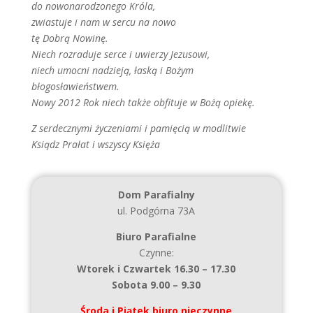
do nowonarodzonego Króla,
zwiastuje i nam w sercu na nowo
tę Dobrą Nowinę.
Niech rozraduje serce i uwierzy Jezusowi,
niech umocni nadzieją, łaską i Bożym
błogosławieństwem.
Nowy 2012 Rok niech także obfituje w Bożą opiekę.
Z serdecznymi życzeniami i pamięcią w modlitwie
Ksiądz Prałat i wszyscy Księża
Dom Parafialny
ul. Podgórna 73A
Biuro Parafialne
Czynne:
Wtorek i Czwartek 16.30 – 17.30
Sobota 9.00 – 9.30
Środa i Piątek biuro nieczynne